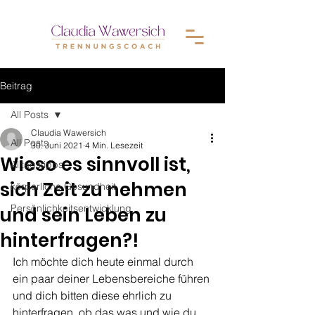
Beitrag
All Posts
Claudia Wawersich
All Posts
30. Juni 2021
4 Min. Lesezeit
Wieso es sinnvoll ist,
Alltagstipps
sich Zeit zu nehmen
körperliche Gesundheit
Persönlichkeitsentwicklung
und sein Leben zu
hinterfragen?!
Ich möchte dich heute einmal durch 
ein paar deiner Lebensbereiche führen 
und dich bitten diese ehrlich zu 
hinterfragen, ob das was und wie du 