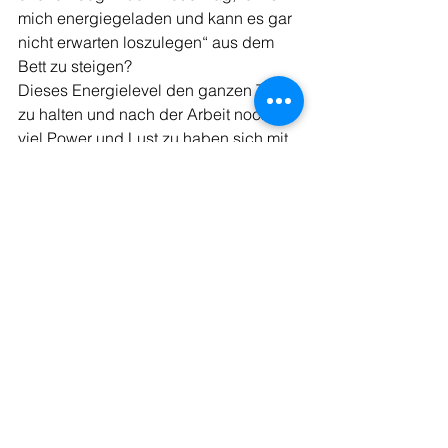
mich energiegeladen und kann es gar 
nicht erwarten loszulegen“ aus dem 
Bett zu steigen?
Dieses Energielevel den ganzen Tag 
zu halten und nach der Arbeit noch so 
viel Power und Lust zu haben sich mit 
Freunden zu treffen, Sport zu treiben 
oder die Fortbildung zu machen, die 
du schon so lange machen willst!
Ich stehe jeden Tag um 5 Uhr auf (ich 
schlafe meist 6 Stunden), treibe jeden 
Tag Sport, nehme mir Zeit nur für mich, 
mache regelmäßig Weiterbildungen, 
treffe mich mit Freunden und bin den 
ganzen Tag auf einem ziemlich hohen 
Energielevel!
Wenn du das ändern willst, weil du 
spürst dass deine Leben noch so viel 