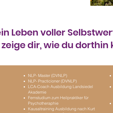
in Leben voller Selbstwer
 zeige dir, wie du dorthi
NLP- Master (DVNLP)
NLP- Practicioner (DVNLP)
LCA-Coach Ausbildung Landsiedel
Akademie
Fernstudium zum Heilpraktiker für
Psychotheraphie
Kausaltraining Ausbildung nach Kurt