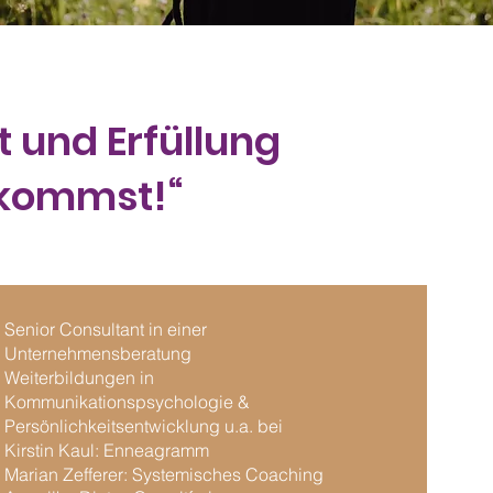
t und Erfüllung
n kommst!“
Senior Consultant in einer
Unternehmensberatung
Weiterbildungen in
Kommunikationspsychologie &
Persönlichkeitsentwicklung u.a. bei
Kirstin Kaul: Enneagramm
Marian Zefferer: Systemisches Coaching