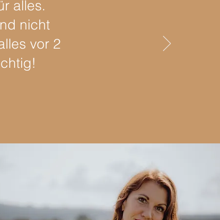
r alles.
und nicht
alles vor
2
chtig!