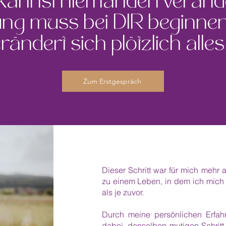
kannst niemanden veränd
ng muss bei DIR beginne
rändert sich plötzlich alles!
Zum Erstgespräch
Dieser Schritt war für mich mehr 
zu einem Leben, in dem ich mich j
als je zuvor.
Durch meine persönlichen Erfah
dabei, denselben mutigen Schritt