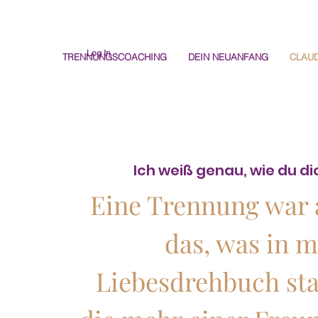
Log In
TRENNUNGSCOACHING
DEIN NEUANFANG
CLAUD
Ich weiß genau, wie du di
Eine Trennung war 
das, was in 
Liebesdrehbuch sta