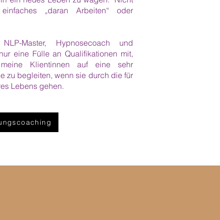
infaches „daran Arbeiten“ oder
h, NLP-Master, Hypnosecoach und
nur eine Fülle an Qualifikationen mit,
meine Klientinnen auf eine sehr
 zu begleiten, wenn sie durch die für
hres Lebens gehen.
ungscoaching