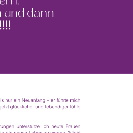
ern.
n und dann
!!!
als nur ein Neuanfang – er führte mich
etzt glücklicher und lebendiger fühle
rungen unterstütze ich heute Frauen
 in ein neues Leben zu wagen. "Nicht