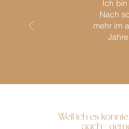
Ich bin
Nach so 
mehr im a
Jahre
Weil ich es konnte
auch - gem