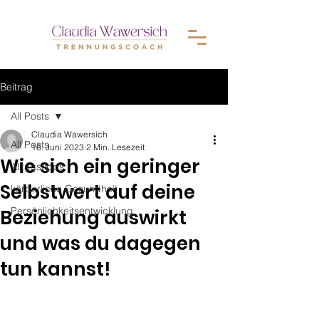
Beitrag
All Posts
Claudia Wawersich
All Posts
16. Juni 2023
2 Min. Lesezeit
Wie sich ein geringer
Alltagstipps
Selbstwert auf deine
körperliche Gesundheit
Persönlichkeitsentwicklung
Beziehung auswirkt
und was du dagegen
tun kannst!