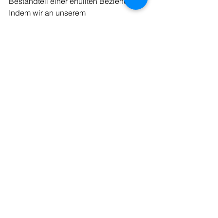
Bestandteil einer erfüllten Beziehung. 
Indem wir an unserem 
Selbstwertgefühl arbeiten, können wir 
unsere Beziehungen positiv 
beeinflussen und ein unterstützendes 
Umfeld schaffen, das auf Vertrauen, 
Kommunikation und gegenseitiger 
Wertschätzung basiert.
kostenfreies Beratungsgespräch
Persönlichkeitsentwicklung
Alle ansehen
Aktuelle Beiträge