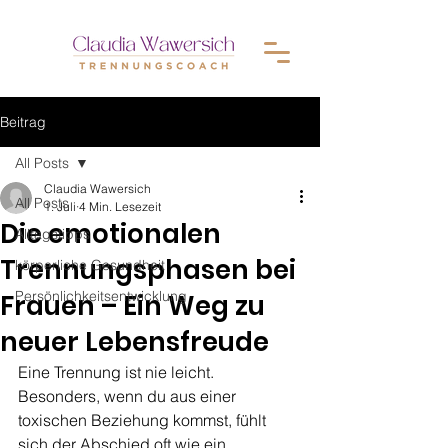
Beitrag
All Posts
Claudia Wawersich
All Posts
1. Juli
4 Min. Lesezeit
Die emotionalen
Alltagstipps
Trennungsphasen bei
körperliche Gesundheit
Persönlichkeitsentwicklung
Frauen – Ein Weg zu
neuer Lebensfreude
Eine Trennung ist nie leicht. 
Besonders, wenn du aus einer 
toxischen Beziehung kommst, fühlt 
sich der Abschied oft wie ein 