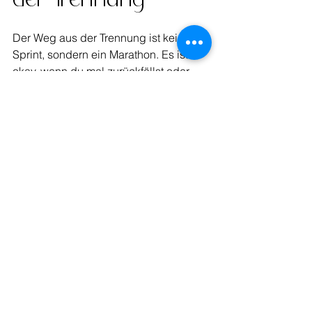
der Trennung
Der Weg aus der Trennung ist kein 
Sprint, sondern ein Marathon. Es ist 
okay, wenn du mal zurückfällst oder 
dich schwach fühlst. Wichtig ist, dass 
du immer wieder aufstehst und dich 
auf das konzentrierst, was dir gut tut.
Hier ein paar Impulse für deinen Alltag:
Feiere kleine Erfolge
  Hast du heute eine negative 
Gedankenmuster durchbrochen? Oder 
bist du rausgegangen, obwohl du 
keine Lust hattest? Das sind Siege!
Visualisiere dein neues Leben
  Wie möchtest du dich fühlen? Was 