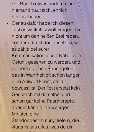
der Bauch etwas anderes, und
niemand traut sich, ehrlich
hinzuschauen.
Genau dafür habe ich diesen
Test entwickelt. Zwölf Fragen, die
nicht um den heißen Brei reden,
sondern direkt dort ansetzen, wo
es zählt: bei eurer
Kommunikation, eurer Nähe, dem
Gefühl, gesehen zu werden, und
deinem eigenen Bauchgefühl,
das in Wahrheit oft schon länger
eine Antwort kennt, als dir
bewusst ist. Der Test ersetzt kein
Gespräch mit dir selbst und
schon gar keine Paartherapie,
aber er kann dir in wenigen
Minuten eine
Standortbestimmung liefern, die
klarer ist als alles, was du dir