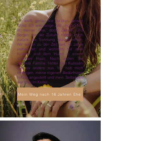
Ich weiß, genau wie du dich gerade
fühlst. Ich war lange Zeit unglücklich
in meiner Ehe, doch Zweifel und
Sorgen vor der Zukunft hielten mich
zurück die Trennung anzusprechen.
Wir waren zu der Zeit seit 16 Jahre
verheiratet und wohnten mit zwei
Kindern und dem Hund in einem
schönen Haus. Nach außen die
perfekte Familie. Hinter den Kulissen
sah es anders aus. Ich hab mich
verbogen, meine eigenen Bedürfnisse
hinten angestellt und mein Selbstwert
war total im Keller.
Mein Weg nach 16 Jahren Ehe