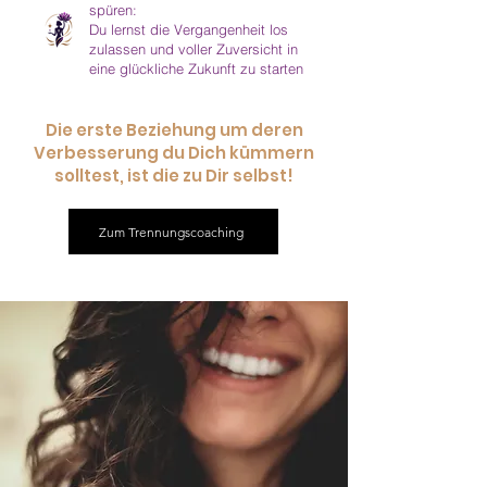
spüren:
Du lernst die Vergangenheit los
zulassen und voller Zuversicht in
eine glückliche Zukunft zu starten
Die erste Beziehung um deren
Verbesserung du Dich kümmern
solltest, ist die zu Dir selbst!
Zum Trennungscoaching