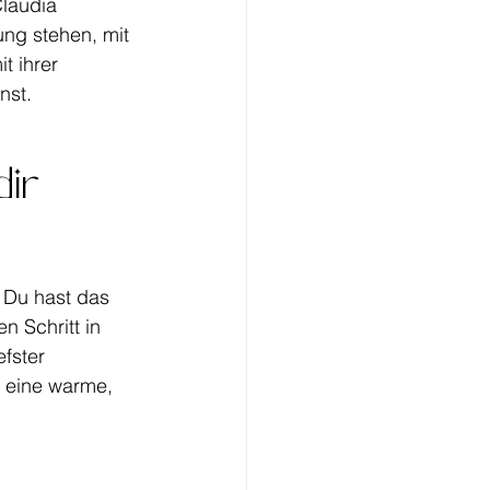
Claudia 
ung stehen, mit 
t ihrer 
nst.
ir 
 Du hast das 
n Schritt in 
fster 
h eine warme, 