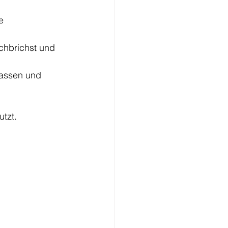
e 
chbrichst und 
lassen und 
utzt.