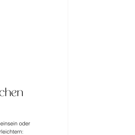
schen 
leinsein oder 
rleichtern: