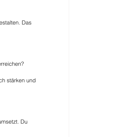
estalten. Das 
rreichen? 
ch stärken und 
umsetzt. Du 