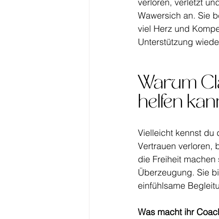
verloren, verletzt un
Wawersich an. Sie be
viel Herz und Kompet
Unterstützung wieder
Warum Cla
helfen kan
Vielleicht kennst du
Vertrauen verloren, b
die Freiheit machen s
Überzeugung. Sie bie
einfühlsame Begleit
Was macht ihr Coac