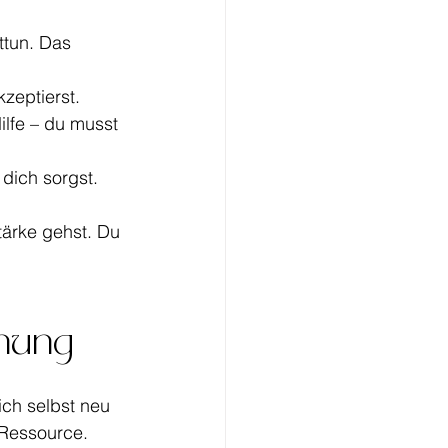
ttun. Das 
zeptierst.
ilfe – du musst 
 dich sorgst.
tärke gehst. Du 
nnung
ich selbst neu 
 Ressource.