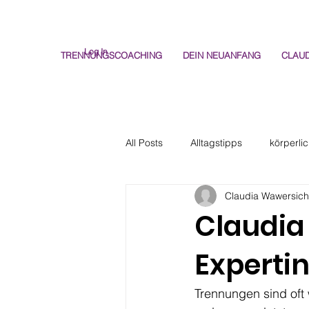
Log In
TRENNUNGSCOACHING
DEIN NEUANFANG
CLAUD
All Posts
Alltagstipps
körperli
Claudia Wawersich
Claudia
Experti
Trennungen sind oft w