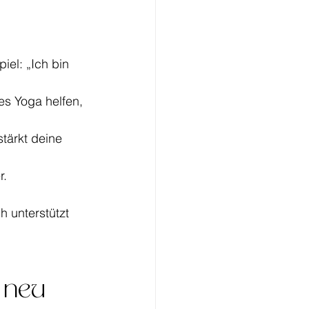
iel: „Ich bin 
es Yoga helfen, 
tärkt deine 
r.
 unterstützt 
 neu 