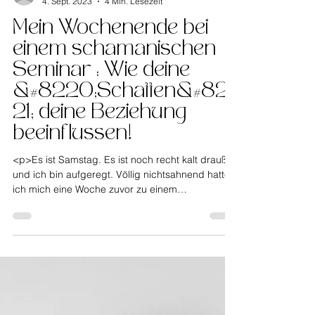
Claudia Wawersich
4. Sept. 2023
4 Min. Lesezeit
Mein Wochenende bei
einem schamanischen
Seminar : Wie deine
&#8220;Schatten&#82
21; deine Beziehung
beeinflussen!
<p>Es ist Samstag. Es ist noch recht kalt draußen
und ich bin aufgeregt. Völlig nichtsahnend hatte
ich mich eine Woche zuvor zu einem
Schamanischen Ritual zum Thema Schattenarbeit
angemeldet. Ich kannte weder den
&#8220;Schamanen&#8221; noch den Ablauf
oder die Inhalte. Nach einer etwas