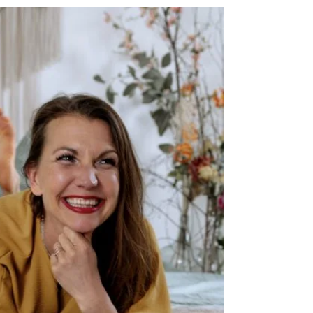
unerschütterliche innere
Stärke
<p>Dieses Manifest dient als Leitfaden, um einen
starken und gesunden Selbstwert aufzubauen,
der dir ermöglicht, dein volles Potenzial zu
entfalten und ein erfülltes Leben zu führen. Es ist
an der Zeit, dein eigenes Selbstbild zu
transformieren und eine tiefe Wertschätzung für
dich selbst zu entwickeln. Folge diesen
Grundsätzen und sieh zu, wie sich deine
Selbstachtung [&hellip;]</p>