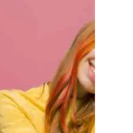
<p>Es ist wichtig zu betonen, dass eine positive
Ausstrahlung nicht bedeutet, dass man immer
perfekt sein muss oder immer glücklich sein
muss. Es geht vielmehr darum, authentisch zu
sein, sich selbst zu akzeptieren und eine positive
Einstellung gegenüber dem Leben zu haben.
Eine strahlende Ausstrahlung kann von innen
kommen und ist oft das Ergebnis einer [&hellip;]
</p>