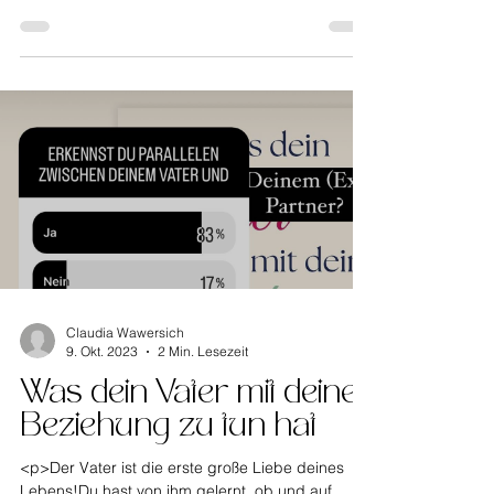
offene Beziehung? Als Coach für Trennung,
verstehe ich, dass es viele Gründe gibt.
Gesellschaftliche Normen und Erwartungen
spielen eine Rolle, ebenso wie die Angst vor
Eifersucht, Unsicherheit und den Partner zu
verlieren! Doch letztendlich geht es darum, dass
wir uns alle nach Sicherheit und Stabilität sehnen.
Offene Beziehungen können [&hellip;]</p>
Claudia Wawersich
9. Okt. 2023
2 Min. Lesezeit
Was dein Vater mit deiner
Beziehung zu tun hat