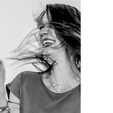
anstrengenden Fahrt begann mein Auto komisch
zu riechen und ich musste im [&hellip;]</p>