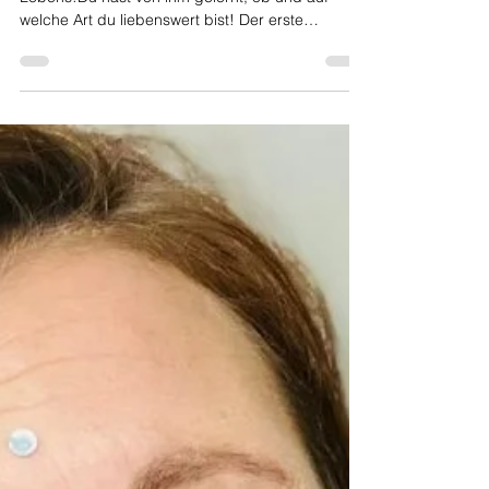
<p>Der Vater ist die erste große Liebe deines
Lebens!Du hast von ihm gelernt, ob und auf
welche Art du liebenswert bist! Der erste
männliche Einfluss im Leben einer Frau ist ihr
Vater. Die Beziehung zu ihm kann wichtige
Einblicke in unsere Fähigkeit &nbsp;liefern, wie
wir Liebe und Beziehungen in der
Erwachsenenwelt&nbsp;gestalten. Sie kann uns
Hinweise [&hellip;]</p>